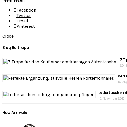
Mehr lesen
Facebook
Twitter
Email
Pinterest
Close
Blog Beiträge
7 T
20. 
Perf
15. A
Ledertaschen ri
13. November 2017
New Arrivals