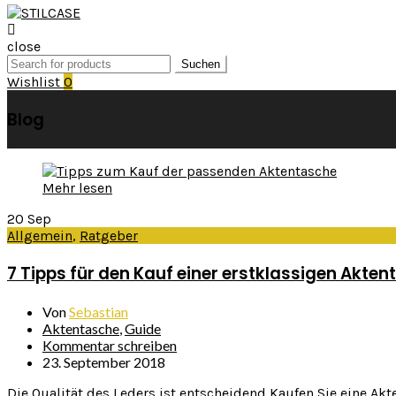
close
Search
Suchen
for:
Wishlist
0
Blog
Mehr lesen
20
Sep
Allgemein
,
Ratgeber
7 Tipps für den Kauf einer erstklassigen Akte
Von
Sebastian
Aktentasche
,
Guide
Kommentar schreiben
23. September 2018
Die Qualität des Leders ist entscheidend Kaufen Sie eine A