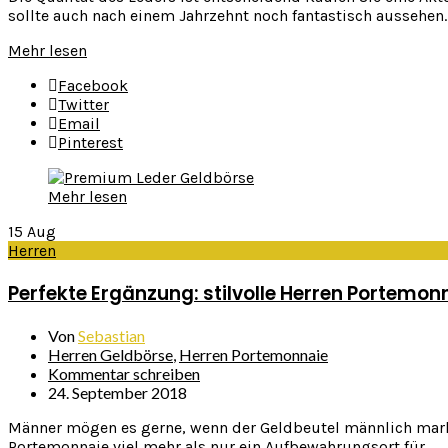
sollte auch nach einem Jahrzehnt noch fantastisch aussehen. I
Mehr lesen
Facebook
Twitter
Email
Pinterest
Mehr lesen
15
Aug
Herren
Perfekte Ergänzung: stilvolle Herren Portemon
Von
Sebastian
Herren Geldbörse
,
Herren Portemonnaie
Kommentar schreiben
24. September 2018
Männer mögen es gerne, wenn der Geldbeutel männlich markant
Portemonnaie viel mehr als nur ein Aufbewahrungsort für...