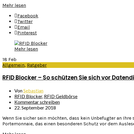
Mehr lesen
Facebook
Twitter
Email
Pinterest
Mehr lesen
18
Feb
Allgemein
,
Ratgeber
RFID Blocker – So schützen Sie sich vor Datend
Von
Sebastian
RFID Blocker
,
RFID Geldbörse
Kommentar schreiben
22. September 2018
Wenn Sie sicher sein möchten, dass kein Unbefugter an Ihre s
Portemonnaie, das einen besonderen Schutz vor dem Auslesen