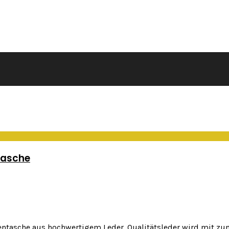
ntasche
ktentasche aus hochwertigem Leder. Qualitätsleder wird mit z