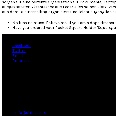
sorgen für eine perfekte Organisation für Dokumente, Lapto
ausgestatteten Aktentasche aus Leder alles seinen Platz. V
aus dem Businessalltag organisiert und leicht zugänglich si
No fuss no muss. Believe me, if you are a dope dresser 
Have you ordered your Pocket Square Holder 'Squaregu
Facebook
Twitter
Email
Pinterest
About
STILCASE bietet Ihnen eine handverlesene Auswahl hochwerti
Kontakt
Sie haben eine Frage an uns?
Email:
info@stilcase.de