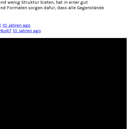
d wenig Struktur bieten, hat in einer gut
 und Formaten sorgen dafür, dass alle Gegenstände
X
10 Jahren ago
iw8oR7
10 Jahren ago
de Businesstaschen für Ihren Stil.