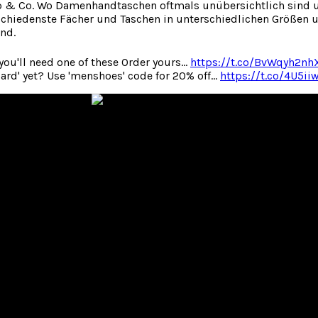
p & Co. Wo Damenhandtaschen oftmals unübersichtlich sind un
erschiedenste Fächer und Taschen in unterschiedlichen Größen
nd.
you'll need one of these Order yours…
https://t.co/BvWqyh2nh
ard' yet? Use 'menshoes' code for 20% off…
https://t.co/4U5i
ger Aktentaschen für Damen und Herren. Finden Sie die passen